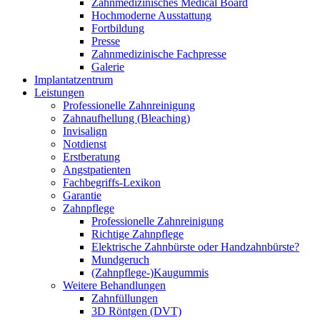
Zahnmedizinisches Medical Board
Hochmoderne Ausstattung
Fortbildung
Presse
Zahnmedizinische Fachpresse
Galerie
Implantatzentrum
Leistungen
Professionelle Zahnreinigung
Zahnaufhellung (Bleaching)
Invisalign
Notdienst
Erstberatung
Angstpatienten
Fachbegriffs-Lexikon
Garantie
Zahnpflege
Professionelle Zahnreinigung
Richtige Zahnpflege
Elektrische Zahnbürste oder Handzahnbürste?
Mundgeruch
(Zahnpflege-)Kaugummis
Weitere Behandlungen
Zahnfüllungen
3D Röntgen (DVT)