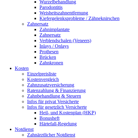
Wurzelbehandlung
Parodontitis
Weisheitszahnentfernung
Kiefergelenksprobleme / Zähneknirschen
Zahnersatz
Zahnimplantate
Zahnersatz
Verblendschalen (Veneers)
Inlays / Onlays
Prothesen
Brücken
Zahnkronen
Kosten
Einzelpreisliste
Kostenvergleich
Zahnzusatzversicherung
Ratenzahlung & Finanzierung
Zahnbehandlung & Steuern
Infos für privat Versicherte
Infos für gesetzlich Versicherte
Heil- und Kostenplan (HKP)
Bonusheft
Härtefall-Regelung
Notdienst
Zahnärztlicher Notdienst