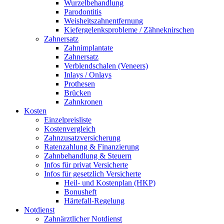
Wurzelbehandlung
Parodontitis
Weisheitszahnentfernung
Kiefergelenksprobleme / Zähneknirschen
Zahnersatz
Zahnimplantate
Zahnersatz
Verblendschalen (Veneers)
Inlays / Onlays
Prothesen
Brücken
Zahnkronen
Kosten
Einzelpreisliste
Kostenvergleich
Zahnzusatzversicherung
Ratenzahlung & Finanzierung
Zahnbehandlung & Steuern
Infos für privat Versicherte
Infos für gesetzlich Versicherte
Heil- und Kostenplan (HKP)
Bonusheft
Härtefall-Regelung
Notdienst
Zahnärztlicher Notdienst