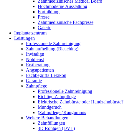
Zahnmedizinisches Medical Board
Hochmoderne Ausstattung
Fortbildung
Presse
Zahnmedizinische Fachpresse
Galerie
Implantatzentrum
Leistungen
Professionelle Zahnreinigung
Zahnaufhellung (Bleaching)
Invisalign
Notdienst
Erstberatung
Angstpatienten
Fachbegriffs-Lexikon
Garantie
Zahnpflege
Professionelle Zahnreinigung
Richtige Zahnpflege
Elektrische Zahnbürste oder Handzahnbürste?
Mundgeruch
(Zahnpflege-)Kaugummis
Weitere Behandlungen
Zahnfüllungen
3D Röntgen (DVT)